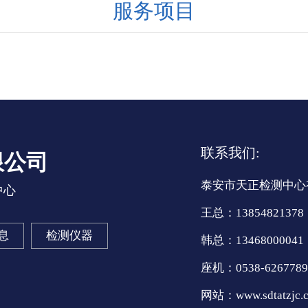
服务项目
联系我们:
限公司
泰安市天正检测中心
中心
王总：13854821378
息
检测仪器
韩总：13468000041
座机：0538-6267789
网站：www.sdtatzjc.