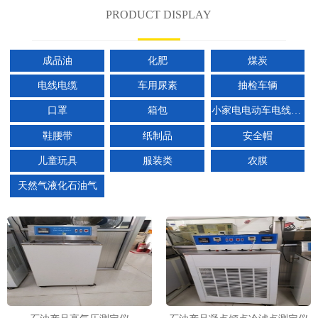
PRODUCT DISPLAY
成品油
化肥
煤炭
电线电缆
车用尿素
抽检车辆
口罩
箱包
小家电电动车电线电缆开关插座
鞋腰带
纸制品
安全帽
儿童玩具
服装类
农膜
天然气液化石油气